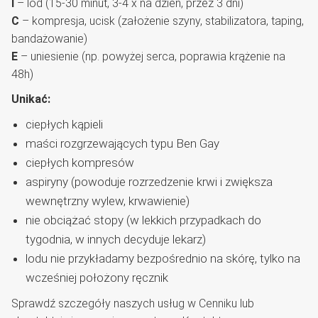
I
– lód (15-30 minut, 3-4 x na dzień, przez 3 dni)
C
– kompresja, ucisk (założenie szyny, stabilizatora, taping,
bandażowanie)
E
– uniesienie (np. powyżej serca, poprawia krążenie na
48h)
Unikać:
ciepłych kąpieli
maści rozgrzewających typu Ben Gay
ciepłych kompresów
aspiryny (powoduje rozrzedzenie krwi i zwiększa
wewnętrzny wylew, krwawienie)
nie obciążać stopy (w lekkich przypadkach do
tygodnia, w innych decyduje lekarz)
lodu nie przykładamy bezpośrednio na skórę, tylko na
wcześniej położony ręcznik
Sprawdź szczegóły naszych usług w
Cenniku
lub