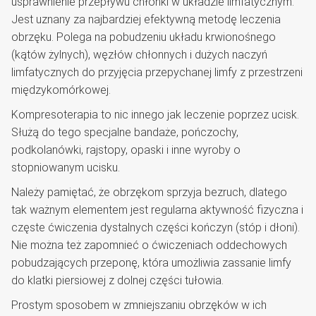
usprawnienie przepływu chłonki w układzie limfatycznym.
Jest uznany za najbardziej efektywną metodę leczenia
obrzęku. Polega na pobudzeniu układu krwionośnego
(kątów żylnych), węzłów chłonnych i dużych naczyń
limfatycznych do przyjęcia przepychanej limfy z przestrzeni
międzykomórkowej.
Kompresoterapia to nic innego jak leczenie poprzez ucisk.
Służą do tego specjalne bandaże, pończochy,
podkolanówki, rajstopy, opaski i inne wyroby o
stopniowanym ucisku.
Należy pamiętać, że obrzękom sprzyja bezruch, dlatego
tak ważnym elementem jest regularna aktywność fizyczna i
częste ćwiczenia dystalnych części kończyn (stóp i dłoni).
Nie można też zapomnieć o ćwiczeniach oddechowych
pobudzających przeponę, która umożliwia zassanie limfy
do klatki piersiowej z dolnej części tułowia.
Prostym sposobem w zmniejszaniu obrzęków w ich