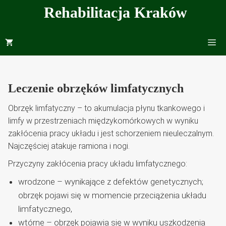
Przejdź
Rehabilitacja Kraków
do
treści
Me
Leczenie obrzęków limfatycznych
Obrzęk limfatyczny – to akumulacja płynu tkankowego i
limfy w przestrzeniach międzykomórkowych w wyniku
zakłócenia pracy układu i jest schorzeniem nieuleczalnym.
Najczęściej atakuje ramiona i nogi.
Przyczyny zakłócenia pracy układu limfatycznego:
wrodzone – wynikające z defektów genetycznych;
obrzęk pojawi się w momencie przeciążenia układu
limfatycznego,
wtórne – obrzęk pojawia się w wyniku uszkodzenia