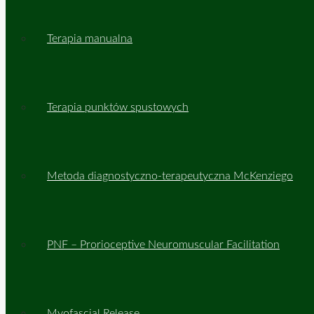
Terapia manualna
Terapia punktów spustowych
Metoda diagnostyczno-terapeutyczna McKenziego
PNF – Prorioceptive Neuromuscular Facilitation
Myofascial Release