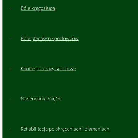
Bóle kręgosłupa
Bóle pleców u sportowców
Kontuzje i urazy sportowe
Naderwania mięśni
Rehabilitacja po skręceniach i złamaniach