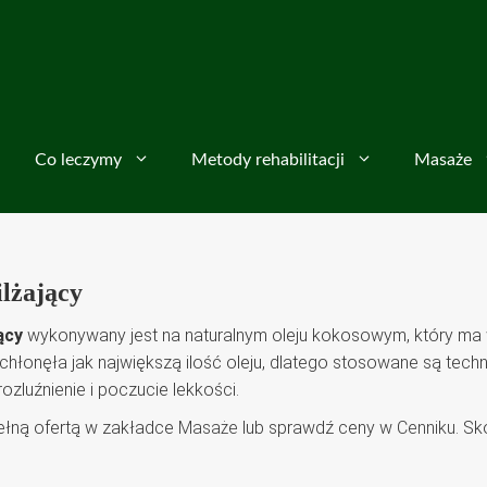
Co leczymy
Metody rehabilitacji
Masaże
lżający
ący
wykonywany jest na naturalnym oleju kokosowym, który ma 
wchłonęła jak największą ilość oleju, dlatego stosowane są tech
zluźnienie i poczucie lekkości.
ełną ofertą w zakładce
Masaże
lub sprawdź ceny w
Cenniku
. Sk