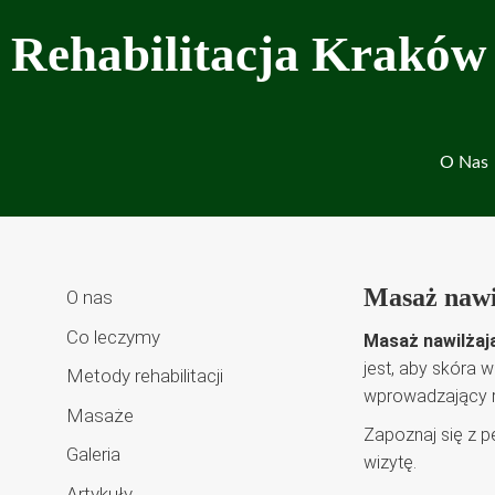
Przejdź
Rehabilitacja Kraków
do
treści
O Nas
Masaż nawi
O nas
Co leczymy
Masaż nawilżaj
jest, aby skóra 
Metody rehabilitacji
wprowadzający ro
Masaże
Zapoznaj się z p
Galeria
wizytę.
Artykuły