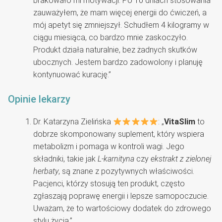
brakowało mi motywacji. Po 10 dniach stosowania
zauważyłem, że mam więcej energii do ćwiczeń, a
mój apetyt się zmniejszył. Schudłem 4 kilogramy w
ciągu miesiąca, co bardzo mnie zaskoczyło.
Produkt działa naturalnie, bez żadnych skutków
ubocznych. Jestem bardzo zadowolony i planuję
kontynuować kurację.”
Opinie lekarzy
Dr. Katarzyna Zielińska
: „
VitaSlim
to
dobrze skomponowany suplement, który wspiera
metabolizm i pomaga w kontroli wagi. Jego
składniki, takie jak
L-karnityna
czy
ekstrakt z zielonej
herbaty
, są znane z pozytywnych właściwości.
Pacjenci, którzy stosują ten produkt, często
zgłaszają poprawę energii i lepsze samopoczucie.
Uważam, że to wartościowy dodatek do zdrowego
stylu życia.”