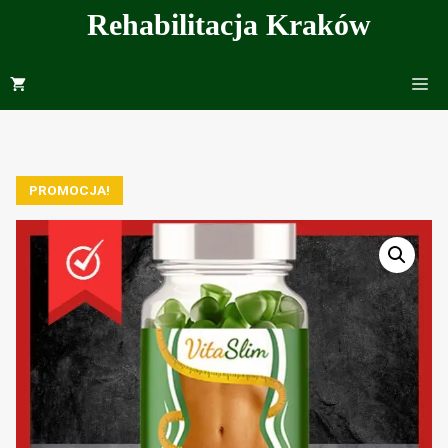
Przejdź
Rehabilitacja Kraków
do
treści
Me
PROMOCJA!