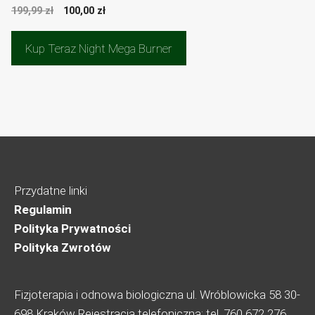
Pierwotna
Aktualna
199,99
zł
100,00
zł
cena
cena
wynosiła:
wynosi:
Kup Teraz Night Mega Burner
199,99 zł.
100,00 zł.
Przydatne linki
Regulamin
Polityka Prywatności
Polityka Zwrotów
Fizjoterapia i odnowa biologiczna ul. Wróblowicka 58 30-
698 Kraków Rejestracja telefoniczna: tel. 760 672 276