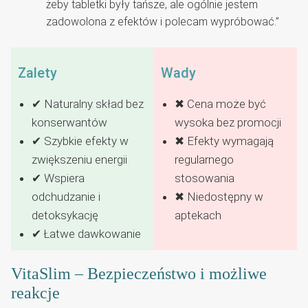
żeby tabletki były tańsze, ale ogólnie jestem
zadowolona z efektów i polecam wypróbować.”
Zalety
Wady
✔ Naturalny skład bez
✖ Cena może być
konserwantów
wysoka bez promocji
✔ Szybkie efekty w
✖ Efekty wymagają
zwiększeniu energii
regularnego
✔ Wspiera
stosowania
odchudzanie i
✖ Niedostępny w
detoksykację
aptekach
✔ Łatwe dawkowanie
VitaSlim – Bezpieczeństwo i możliwe
reakcje