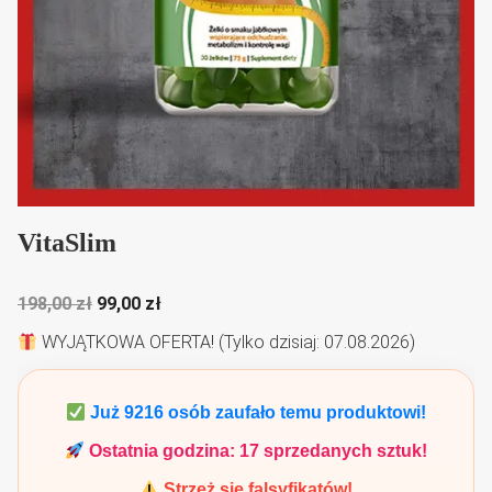
VitaSlim
Pierwotna
Aktualna
198,00
zł
99,00
zł
cena
cena
WYJĄTKOWA OFERTA! (Tylko dzisiaj: 07.08.2026)
wynosiła:
wynosi:
198,00 zł.
99,00 zł.
Już
9216
osób zaufało temu produktowi!
Ostatnia godzina:
17
sprzedanych sztuk!
Strzeż się falsyfikatów!