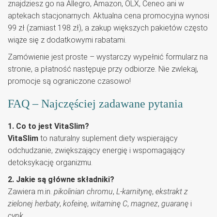
znajdziesz go na Allegro, Amazon, OLX, Ceneo ani w
aptekach stacjonarnych. Aktualna cena promocyjna wynosi
99 zł (zamiast 198 zł), a zakup większych pakietów często
wiąże się z dodatkowymi rabatami.
Zamówienie jest proste – wystarczy wypełnić formularz na
stronie, a płatność następuje przy odbiorze. Nie zwlekaj,
promocje są ograniczone czasowo!
FAQ – Najczęściej zadawane pytania
1. Co to jest VitaSlim?
VitaSlim
to naturalny suplement diety wspierający
odchudzanie, zwiększający energię i wspomagający
detoksykację organizmu.
2. Jakie są główne składniki?
Zawiera m.in.
pikolinian chromu
,
L-karnitynę
,
ekstrakt z
zielonej herbaty
,
kofeinę
,
witaminę C
,
magnez
,
guaranę
i
cynk
.