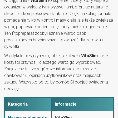
w ciągu dnia?
VitaSlim
to suplement diety, który wspiera
organizm w walce z tymi wyzwaniami, oferując naturalne
składniki i kompleksowe działanie. Dzięki unikalnej formule
pomaga nie tylko w kontroli masy ciała, ale także zwiększa
wigor, poprawia koncentrację i przyspiesza regenerację.
Ten fitopreparat zdobył uznanie wśród osób
poszukujących bezpiecznych rozwiązań dla zdrowia i
sylwetki.
W artykule przyjrzymy się bliżej, jak działa
VitaSlim
, jakie
korzyści przynosi i dlaczego warto go wypróbować.
Znajdziesz tu szczegółowe informacje o składzie,
dawkowaniu, opiniach użytkowników oraz miejscach
zakupu. Wszystko po to, by pomóc Ci podjąć świadomą
decyzję.
Kategoria
Informacje
Nazwa suplementu
VitaSlim