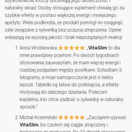
użytkowników, którzy doceniają jego skuteczność i
naturalny skład. Osoby stosujące suplement chwalą go za
szybkie efekty w postaci większej energii i mniejszego
apetytu. Wielu podkreśla, że produkt pomógł im osiągnąć
cele związane z sylwetką bez uczucia zmęczenia. Opinie
wskazują na wysoką jakość i brak niepożądanych reakcji.
Anna Wróblewska
: „
VitaSlim
to dla
mnie prawdziwy przełom. Po dwóch tygodniach
stosowania zauważyłam, że mam więcej energii i
rzadziej podjadam między posiłkami. Schudłam 3
kilogramy, a moje samopoczucie jest o niebo
lepsze. Tabletki są łatwe do połknięcia, a efekty
motywują do dalszego działania. Polecam
każdemu, kto chce zadbać o sylwetkę w naturalny
sposób.”
Michał Krzemiński
: „Zacząłem używać
VitaSlim
, bo czułem się ciągle zmęczony i