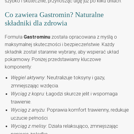
szybko i skutecznie, przynosząc ulgę już po kilku dniach.
Co zawiera Gastromin? Naturalne
składniki dla zdrowia
Formuła
Gastrominu
została opracowana z myślą o
maksymalnej skuteczności i bezpieczeństwie. Każdy
składnik został starannie wybrany, aby wspierać układ
pokarmowy. Poniżej przedstawiamy kluczowe
komponenty:
Węgiel aktywny
: Neutralizuje toksyny i gazy,
zmniejszając wzdęcia.
Wyciąg z kopru
: Łagodzi skurcze jelit i wspomaga
trawienie.
Wyciąg z anyżu
: Poprawia komfort trawienny, redukuje
uczucie pełności.
Wyciąg z melisy
: Działa relaksująco, zmniejszając
napięcie żołądka.