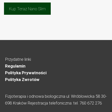
cena
cena
wynosiła:
wynosi:
Kup Teraz Nano Slim
310,00 zł.
155,00 zł.
Przydatne linki
Regulamin
Polityka Prywatności
Polityka Zwrotów
Fizjoterapia i odnowa biologiczna ul. Wróblowicka 58 30-
698 Kraków Rejestracja telefoniczna: tel. 760 672 276