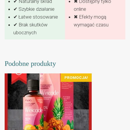
✔ Naturalny skład
✖ Dostępny tylko
✔ Szybkie działanie
online
✔ Łatwe stosowanie
✖ Efekty mogą
✔ Brak skutków
wymagać czasu
ubocznych
Podobne produkty
PROMOCJA!