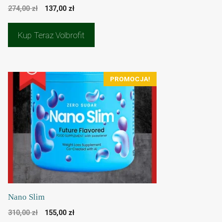
Pierwotna
Aktualna
274,00
zł
137,00
zł
cena
cena
wynosiła:
wynosi:
Kup Teraz Volbrofit
274,00 zł.
137,00 zł.
PROMOCJA!
Nano Slim
Pierwotna
Aktualna
310,00
zł
155,00
zł