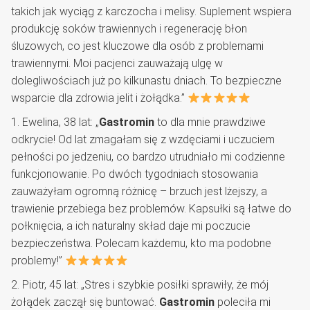
takich jak wyciąg z karczocha i melisy. Suplement wspiera
produkcję soków trawiennych i regenerację błon
śluzowych, co jest kluczowe dla osób z problemami
trawiennymi. Moi pacjenci zauważają ulgę w
dolegliwościach już po kilkunastu dniach. To bezpieczne
wsparcie dla zdrowia jelit i żołądka.”
1. Ewelina, 38 lat: „
Gastromin
to dla mnie prawdziwe
odkrycie! Od lat zmagałam się z wzdęciami i uczuciem
pełności po jedzeniu, co bardzo utrudniało mi codzienne
funkcjonowanie. Po dwóch tygodniach stosowania
zauważyłam ogromną różnicę – brzuch jest lżejszy, a
trawienie przebiega bez problemów. Kapsułki są łatwe do
połknięcia, a ich naturalny skład daje mi poczucie
bezpieczeństwa. Polecam każdemu, kto ma podobne
problemy!”
2. Piotr, 45 lat: „Stres i szybkie posiłki sprawiły, że mój
żołądek zaczął się buntować.
Gastromin
poleciła mi