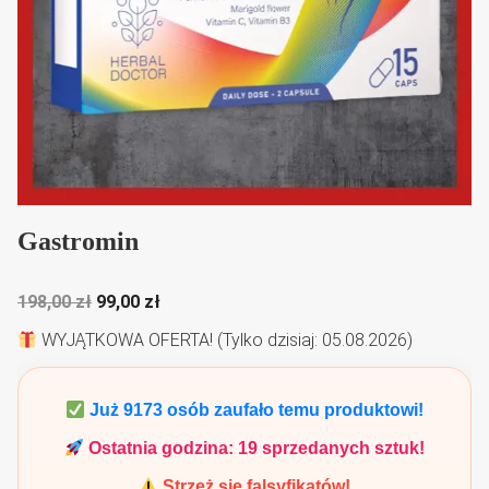
Gastromin
Pierwotna
Aktualna
198,00
zł
99,00
zł
cena
cena
WYJĄTKOWA OFERTA! (Tylko dzisiaj: 05.08.2026)
wynosiła:
wynosi:
198,00 zł.
99,00 zł.
Już
9173
osób zaufało temu produktowi!
Ostatnia godzina:
19
sprzedanych sztuk!
Strzeż się falsyfikatów!