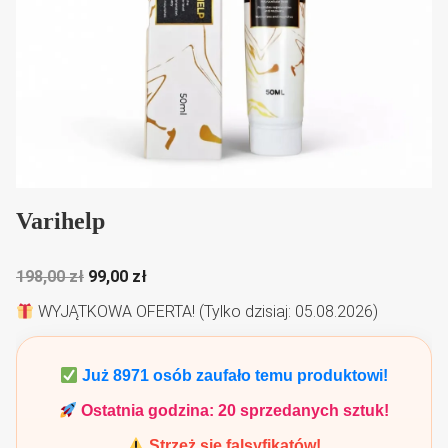
Varihelp
Pierwotna
Aktualna
198,00
zł
99,00
zł
cena
cena
WYJĄTKOWA OFERTA! (Tylko dzisiaj: 05.08.2026)
wynosiła:
wynosi:
198,00 zł.
99,00 zł.
Już
8971
osób zaufało temu produktowi!
Ostatnia godzina:
20
sprzedanych sztuk!
Strzeż się falsyfikatów!