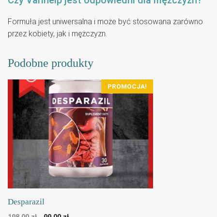
Formuła jest uniwersalna i może być stosowana zarówno
przez kobiety, jak i mężczyzn.
Podobne produkty
PROMOCJA!
Desparazil
Pierwotna
Aktualna
198,00
zł
99,00
zł