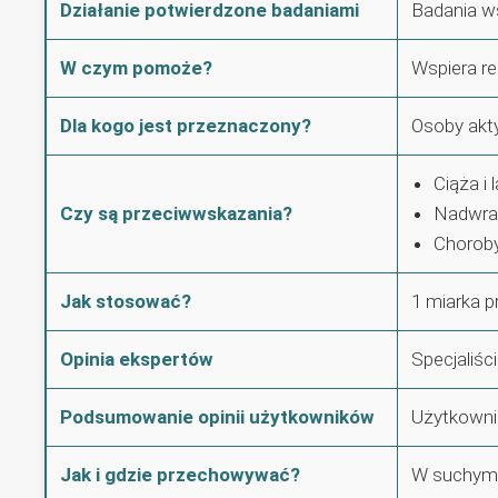
Działanie potwierdzone badaniami
Badania ws
W czym pomoże?
Wspiera re
Dla kogo jest przeznaczony?
Osoby akty
Ciąża i 
Czy są przeciwwskazania?
Nadwraż
Choroby
Jak stosować?
1 miarka p
Opinia ekspertów
Specjaliśc
Podsumowanie opinii użytkowników
Użytkownic
Jak i gdzie przechowywać?
W suchym m