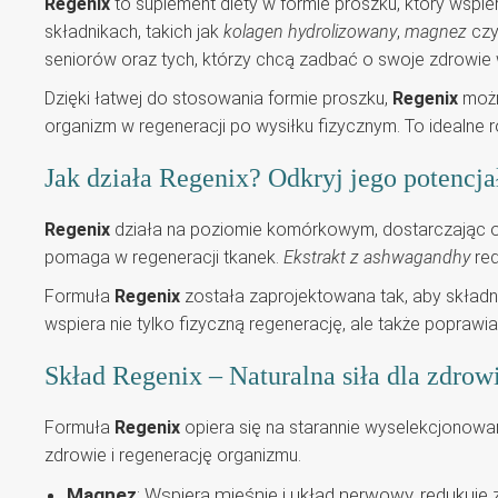
Regenix
to suplement diety w formie proszku, który wspi
składnikach, takich jak
kolagen hydrolizowany
,
magnez
cz
seniorów oraz tych, którzy chcą zadbać o swoje zdrowie 
Dzięki łatwej do stosowania formie proszku,
Regenix
możn
organizm w regeneracji po wysiłku fizycznym. To idealne 
Jak działa Regenix? Odkryj jego potencja
Regenix
działa na poziomie komórkowym, dostarczając 
pomaga w regeneracji tkanek.
Ekstrakt z ashwagandhy
red
Formuła
Regenix
została zaprojektowana tak, aby składni
wspiera nie tylko fizyczną regenerację, ale także popra
Skład Regenix – Naturalna siła dla zdrow
Formuła
Regenix
opiera się na starannie wyselekcjonowa
zdrowie i regenerację organizmu.
Magnez
: Wspiera mięśnie i układ nerwowy, redukuje