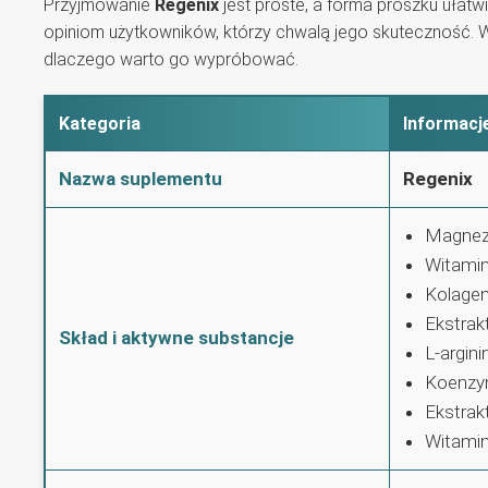
Przyjmowanie
Regenix
jest proste, a forma proszku ułat
opiniom użytkowników, którzy chwalą jego skuteczność. W 
dlaczego warto go wypróbować.
Kategoria
Informacj
Nazwa suplementu
Regenix
Magnez 
Witamin
Kolagen
Ekstrak
Skład i aktywne substancje
L-argini
Koenzy
Ekstrak
Witami