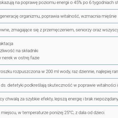
kazują na poprawę poziomu energii o 45% po 6 tygodniach s
generację organizmu, poprawia witalność, wzmacnia mięśnie 
wne, zmagające się z przemęczeniem, seniorzy oraz wszyscy 
laktacja
liwość na składniki
 nerek w ostrej fazie
roszku rozpuszczona w 200 ml wody, raz dziennie, najlepiej ran
i ds. dietetyki podkreślają skuteczność w poprawie witalności i
y chwalą za szybkie efekty, lepszą energię i brak niepożądany
iejscu, w temperaturze poniżej 25°C, z dala od dzieci.