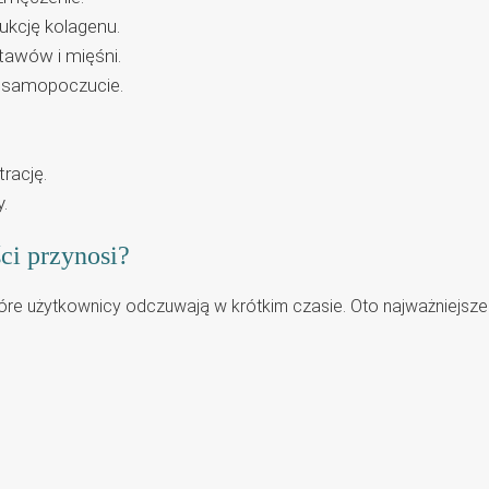
kcję kolagenu.
stawów i mięśni.
a samopoczucie.
rację.
.
ci przynosi?
tóre użytkownicy odczuwają w krótkim czasie. Oto najważniejsze 