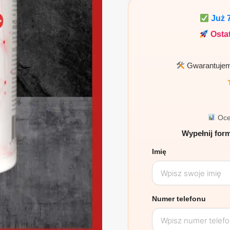
318,00 zł.
159,00 z
Już
Ostat
Gwarantujemy
Oce
Wypełnij form
Imię
Numer telefonu