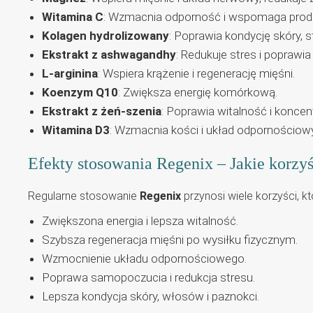
Witamina C
: Wzmacnia odporność i wspomaga produ
Kolagen hydrolizowany
: Poprawia kondycję skóry, 
Ekstrakt z ashwagandhy
: Redukuje stres i poprawi
L-arginina
: Wspiera krążenie i regenerację mięśni.
Koenzym Q10
: Zwiększa energię komórkową.
Ekstrakt z żeń-szenia
: Poprawia witalność i koncent
Witamina D3
: Wzmacnia kości i układ odpornościowy
Efekty stosowania Regenix – Jakie korzyś
Regularne stosowanie
Regenix
przynosi wiele korzyści, k
Zwiększona energia i lepsza witalność.
Szybsza regeneracja mięśni po wysiłku fizycznym.
Wzmocnienie układu odpornościowego.
Poprawa samopoczucia i redukcja stresu.
Lepsza kondycja skóry, włosów i paznokci.