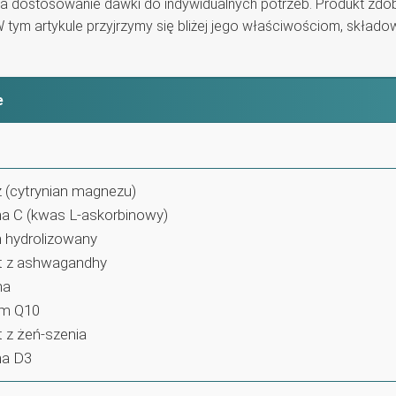
wia dostosowanie dawki do indywidualnych potrzeb. Produkt zdo
tym artykule przyjrzymy się bliżej jego właściwościom, składow
e
(cytrynian magnezu)
a C (kwas L-askorbinowy)
 hydrolizowany
t z ashwagandhy
na
m Q10
t z żeń-szenia
na D3