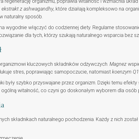
era regenerację organizmu, poprawia witalność i wzmacnia układ
y
ekstrakt z ashwagandhy
, które działają kompleksowo na organ
w naturalny sposób.
a wygodnie włączyć do codziennej diety. Regularne stosowani
rozwiązanie dla tych, którzy szukają naturalnego wsparcia bez 
ł
organizmowi kluczowych składników odżywczych.
Magnez
wspie
ukuje stres, poprawiając samopoczucie, natomiast
koenzym Q
ki były szybko przyswajane przez organizm. Dzięki temu efekty 
wia ogólną witalność, co czyni go doskonałym wyborem dla osób
ia
nych składnikach naturalnego pochodzenia. Każdy z nich zosta
 zmęczenie.