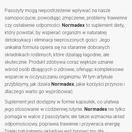
Pasożyty mogą niepostrzeżenie wpływać na nasze
samopoczucie, powodując zmęczenie, problemy trawienne
czy osłabienie odporności.
Normadex
to suplement diety,
który powstał, by wspierać organizm w naturalnej
detoksykacji i eliminacji nieproszonych gości. Jego
unikalna formuła opiera się na starannie dobranych
składnikach roślinnych, które działają łagodnie, ale
skutecznie. Produkt zdobywa coraz większe uznanie
wśród osób dbających o zdrowie, oferując kompleksowe
wsparcie w oczyszczaniu organizmu. W tym artykule
przybliżymy, jak działa
Normadex
, jakie korzyści przynosi i
dlaczego warto go wypróbować.
Suplement jest dostępny w formie kapsułek, co ułatwia
jego stosowanie w codziennej rutynie.
Normadex
nie tylko
pomaga w walce z pasożytami, ale także wzmacnia układ
odpornościowy, poprawia trawienie i przywraca energię.
Dzięki naturalnemu składowi jest bezpieczny dla