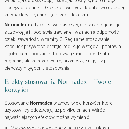
wspierają detoksykację, usuwając toksyny, które mogą
obciążać organizm. Goździki i wrotycz dodatkowo działają
antybakteryjnie, chroniąc przed infekcjami.
Normadex
nie tylko usuwa pasożyty, ale także regeneruje
śluzówkę jelit, poprawia trawienie i wzmacnia odporność
dzięki zawartości witaminy C. Regularne stosowanie
kapsułek przywraca energię, redukuje wzdęcia i poprawia
ogólne samopoczucie. To rozwiązanie, które działa
łagodnie, ale zdecydowanie, przynosząc ulgę już po
pierwszym tygodniu stosowania.
Efekty stosowania Normadex – Twoje
korzyści
Stosowanie
Normadex
przynosi wiele korzyści, które
użytkownicy odczuwają już po kilku dniach. Wśród
najważniejszych efektów można wymienić:
Oczyszczenie organizmu
z pasożytów i toksyn.