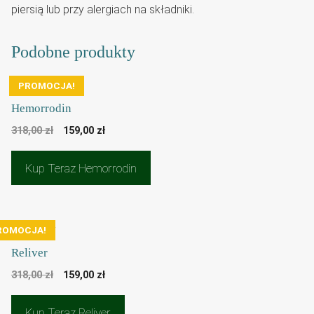
piersią lub przy alergiach na składniki.
Podobne produkty
PROMOCJA!
Hemorrodin
Pierwotna
Aktualna
318,00
zł
159,00
zł
cena
cena
wynosiła:
wynosi:
Kup Teraz Hemorrodin
318,00 zł.
159,00 zł.
ROMOCJA!
Reliver
Pierwotna
Aktualna
318,00
zł
159,00
zł
cena
cena
wynosiła:
wynosi:
Kup Teraz Reliver