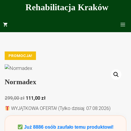
Przejdź
Rehabilitacja Kraków
do
treści
Me
PROMOCJA!
Normadex
Pierwotna
Aktualna
299,00
zł
111,00
zł
cena
cena
WYJĄTKOWA OFERTA! (Tylko dzisiaj: 07.08.2026)
wynosiła:
wynosi:
299,00 zł.
111,00 zł.
Już
8886
osób zaufało temu produktowi!