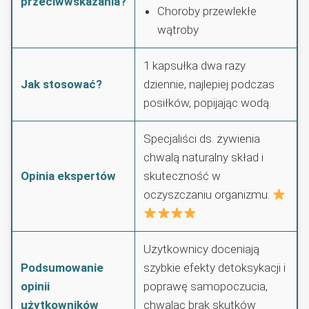
przeciwwskazania?
Choroby przewlekłe
wątroby
1 kapsułka dwa razy
Jak stosować?
dziennie, najlepiej podczas
posiłków, popijając wodą.
Specjaliści ds. żywienia
chwalą naturalny skład i
Opinia ekspertów
skuteczność w
oczyszczaniu organizmu.
Użytkownicy doceniają
Podsumowanie
szybkie efekty detoksykacji i
opinii
poprawę samopoczucia,
użytkowników
chwaląc brak skutków