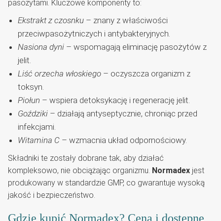
pasożytami. Kluczowe komponenty to:
Ekstrakt z czosnku
– znany z właściwości
przeciwpasożytniczych i antybakteryjnych.
Nasiona dyni
– wspomagają eliminację pasożytów z
jelit.
Liść orzecha włoskiego
– oczyszcza organizm z
toksyn.
Piołun
– wspiera detoksykację i regenerację jelit.
Goździki
– działają antyseptycznie, chroniąc przed
infekcjami.
Witamina C
– wzmacnia układ odpornościowy.
Składniki te zostały dobrane tak, aby działać
kompleksowo, nie obciążając organizmu.
Normadex
jest
produkowany w standardzie GMP, co gwarantuje wysoką
jakość i bezpieczeństwo.
Gdzie kupić Normadex? Cena i dostępne