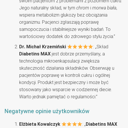
swoim pacjentom z problemami z poziomem cukru.
Jego naturalny skład, w tym
chrom
i
morwa biała
,
wspiera metabolizm glukozy bez obciążania
organizmu. Pacjenci zgłaszają poprawę
samopoczucia i stabilniejsze wyniki badań. To
wartościowy dodatek do zdrowego stylu życia.”
Dr. Michał Krzemiński
: „Skład
Diabetins MAX
jest dobrze przemyślany, a
technologia mikroenkapsulacji zwiększa
skuteczność działania składników. Obserwuję u
pacjentów poprawę w kontroli cukru i ogólnej
kondycji. Produkt jest bezpieczny i może być
stosowany jako wsparcie w codziennej diecie.
Warto jednak pamiętać o regularności.”
Negatywne opinie użytkowników
Elżbieta Kowalczyk
: „
Diabetins MAX