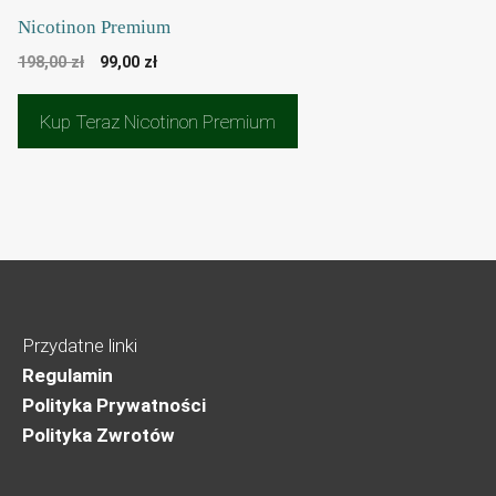
Nicotinon Premium
Pierwotna
Aktualna
198,00
zł
99,00
zł
cena
cena
wynosiła:
wynosi:
Kup Teraz Nicotinon Premium
198,00 zł.
99,00 zł.
Przydatne linki
Regulamin
Polityka Prywatności
Polityka Zwrotów