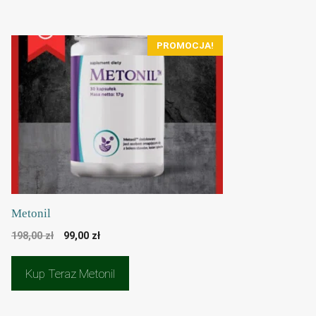
PROMOCJA!
Metonil
Pierwotna
Aktualna
198,00
zł
99,00
zł
cena
cena
wynosiła:
wynosi:
Kup Teraz Metonil
198,00 zł.
99,00 zł.