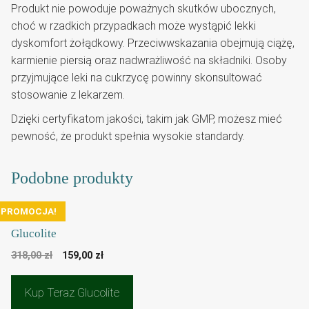
Produkt nie powoduje poważnych skutków ubocznych,
choć w rzadkich przypadkach może wystąpić lekki
dyskomfort żołądkowy. Przeciwwskazania obejmują ciążę,
karmienie piersią oraz nadwrażliwość na składniki. Osoby
przyjmujące leki na cukrzycę powinny skonsultować
stosowanie z lekarzem.
Dzięki certyfikatom jakości, takim jak GMP, możesz mieć
pewność, że produkt spełnia wysokie standardy.
Podobne produkty
PROMOCJA!
Glucolite
Pierwotna
Aktualna
318,00
zł
159,00
zł
cena
cena
wynosiła:
wynosi:
Kup Teraz Glucolite
318,00 zł.
159,00 zł.