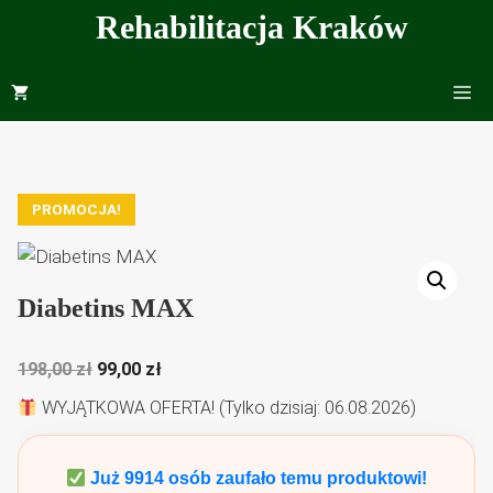
Przejdź
Rehabilitacja Kraków
do
treści
Me
PROMOCJA!
Diabetins MAX
Pierwotna
Aktualna
198,00
zł
99,00
zł
cena
cena
WYJĄTKOWA OFERTA! (Tylko dzisiaj: 06.08.2026)
wynosiła:
wynosi:
198,00 zł.
99,00 zł.
Już
9914
osób zaufało temu produktowi!