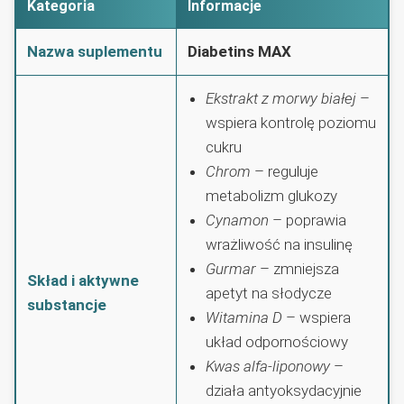
Kategoria
Informacje
Nazwa suplementu
Diabetins MAX
Ekstrakt z morwy białej
–
wspiera kontrolę poziomu
cukru
Chrom
– reguluje
metabolizm glukozy
Cynamon
– poprawia
wrażliwość na insulinę
Gurmar
– zmniejsza
Skład i aktywne
apetyt na słodycze
substancje
Witamina D
– wspiera
układ odpornościowy
Kwas alfa-liponowy
–
działa antyoksydacyjnie