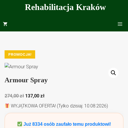
Przejdź
Rehabilitacja Kraków
do
treści
Me
PROMOCJA!
Armour Spray
Pierwotna
Aktualna
274,00
zł
137,00
zł
cena
cena
WYJĄTKOWA OFERTA! (Tylko dzisiaj: 10.08.2026)
wynosiła:
wynosi:
274,00 zł.
137,00 zł.
Już
8334
osób zaufało temu produktowi!