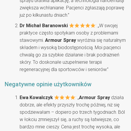
sprayu ułatwia aplikację, a technologia nanoemulsji
zwiększa wchłanianie. Pacjenci zgłaszają poprawę
już po kilkunastu dniach.”
Dr Michał Baranowski
: „W swojej
praktyce często spotykam osoby z problemami
stawowymi.
Armour Spray
wyróżnia się naturalnym
składem i wysoką biodostępnością. Moi pacjenci
chwalą go za szybkie działanie i brak podrażnień
skóry. To doskonałe uzupełnienie terapii
regeneracyjnej dla sportowców i seniorów.”
Negatywne opinie użytkowników
Ewa Kowalczyk
: „
Armour Spray
działa
dobrze, ale efekty przyszły trochę później, niż się
spodziewałam – dopiero po trzech tygodniach. Ból
w łokciu zmniejszył się, a ruchy są łatwiejsze, co
bardzo mnie cieszy. Cena jest trochę wysoka, ale