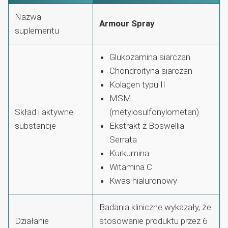
Nazwa
Armour Spray
suplementu
Glukozamina siarczan
Chondroityna siarczan
Kolagen typu II
MSM
Skład i aktywne
(metylosulfonylometan)
substancje
Ekstrakt z Boswellia
Serrata
Kurkumina
Witamina C
Kwas hialuronowy
Badania kliniczne wykazały, że
Działanie
stosowanie produktu przez 6