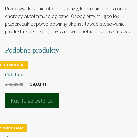
Przeciwwskazania obejmują ciążę, karmienie piersią oraz
choroby autoimmunologiczne. Osoby przyjmujące leki
przeciwzakrzepowe powinny skonsultować stosowanie
produktu z lekarzem, aby zapewnić pełne bezpieczeństwo.
Podobne produkty
PROMOCJA!
Osteflex
Pierwotna
Aktualna
318,00
zł
159,00
zł
cena
cena
wynosiła:
wynosi:
Kup Teraz Osteflex
318,00 zł.
159,00 zł.
PROMOCJA!