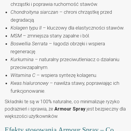
chrząstki i poprawia ruchomość stawów.
Chondroityna siarczan
– chroni chrząstkę przed
degradacją.
Kolagen typu II
– kluczowy dla elastyczności stawów.
MSM
– zmniejsza stany zapalne i ból.
Boswellia Serrata
– łagodzi obrzęki i wspiera
regenerację.
Kurkumina
– naturalny przeciwutleniacz o działaniu
przeciwzapalnym.
Witamina C
– wspiera syntezę kolagenu.
Kwas hialuronowy
– nawilża stawy, poprawiając ich
funkcjonowanie.
Składniki te są w 100% naturalne, co minimalizuje ryzyko
podrażnień i sprawia, że
Armour Spray
jest bezpieczny dla
większości użytkowników.
Efekty stosowania Armour Spray – Co