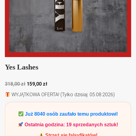
Yes Lashes
Pierwotna
Aktualna
318,00
zł
159,00
zł
cena
cena
WYJĄTKOWA OFERTA! (Tylko dzisiaj: 05.08.2026)
wynosiła:
wynosi:
318,00 zł.
159,00 zł.
Już
8040
osób zaufało temu produktowi!
Ostatnia godzina:
19
sprzedanych sztuk!
Strzeż się falsyfikatów!