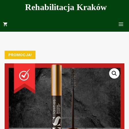
Przejdź
Rehabilitacja Kraków
do
treści
Me
PROMOCJA!