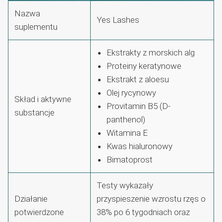
Nazwa
Yes Lashes
suplementu
Ekstrakty z morskich alg
Proteiny keratynowe
Ekstrakt z aloesu
Olej rycynowy
Skład i aktywne
Provitamin B5 (D-
substancje
panthenol)
Witamina E
Kwas hialuronowy
Bimatoprost
Testy wykazały
Działanie
przyspieszenie wzrostu rzęs o
potwierdzone
38% po 6 tygodniach oraz