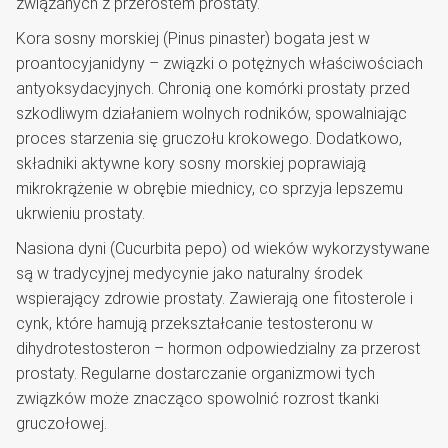
związanych z przerostem prostaty.
Kora sosny morskiej (Pinus pinaster) bogata jest w
proantocyjanidyny – związki o potężnych właściwościach
antyoksydacyjnych. Chronią one komórki prostaty przed
szkodliwym działaniem wolnych rodników, spowalniając
proces starzenia się gruczołu krokowego. Dodatkowo,
składniki aktywne kory sosny morskiej poprawiają
mikrokrążenie w obrębie miednicy, co sprzyja lepszemu
ukrwieniu prostaty.
Nasiona dyni (Cucurbita pepo) od wieków wykorzystywane
są w tradycyjnej medycynie jako naturalny środek
wspierający zdrowie prostaty. Zawierają one fitosterole i
cynk, które hamują przekształcanie testosteronu w
dihydrotestosteron – hormon odpowiedzialny za przerost
prostaty. Regularne dostarczanie organizmowi tych
związków może znacząco spowolnić rozrost tkanki
gruczołowej.