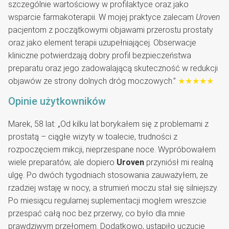
szczególnie wartościowy w profilaktyce oraz jako
wsparcie farmakoterapii. W mojej praktyce zalecam
Uroven
pacjentom z początkowymi objawami przerostu prostaty
oraz jako element terapii uzupełniającej. Obserwacje
kliniczne potwierdzają dobry profil bezpieczeństwa
preparatu oraz jego zadowalającą skuteczność w redukcji
objawów ze strony dolnych dróg moczowych.”
★★★★★
Opinie użytkowników
Marek, 58 lat: „Od kilku lat borykałem się z problemami z
prostatą – ciągłe wizyty w toalecie, trudności z
rozpoczęciem mikcji, nieprzespane noce. Wypróbowałem
wiele preparatów, ale dopiero
Uroven
przyniósł mi realną
ulgę. Po dwóch tygodniach stosowania zauważyłem, że
rzadziej wstaję w nocy, a strumień moczu stał się silniejszy.
Po miesiącu regularnej suplementacji mogłem wreszcie
przespać całą noc bez przerwy, co było dla mnie
prawdziwym przełomem. Dodatkowo, ustąpiło uczucie