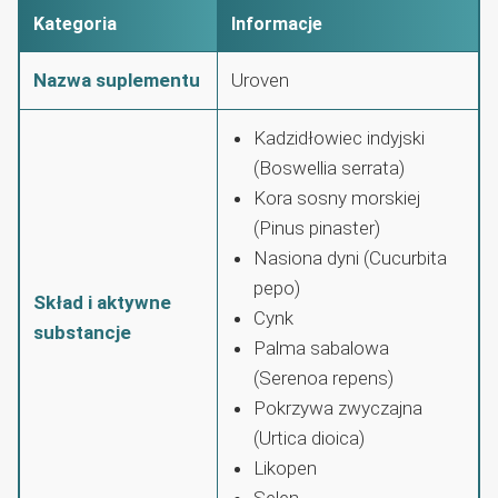
Kategoria
Informacje
Nazwa suplementu
Uroven
Kadzidłowiec indyjski
(Boswellia serrata)
Kora sosny morskiej
(Pinus pinaster)
Nasiona dyni (Cucurbita
pepo)
Skład i aktywne
Cynk
substancje
Palma sabalowa
(Serenoa repens)
Pokrzywa zwyczajna
(Urtica dioica)
Likopen
Selen