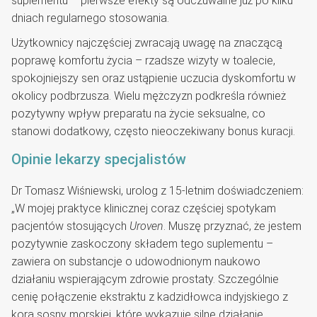
suplementu – pierwsze efekty są odczuwalne już po kilku
dniach regularnego stosowania.
Użytkownicy najczęściej zwracają uwagę na znaczącą
poprawę komfortu życia – rzadsze wizyty w toalecie,
spokojniejszy sen oraz ustąpienie uczucia dyskomfortu w
okolicy podbrzusza. Wielu mężczyzn podkreśla również
pozytywny wpływ preparatu na życie seksualne, co
stanowi dodatkowy, często nieoczekiwany bonus kuracji.
Opinie lekarzy specjalistów
Dr Tomasz Wiśniewski, urolog z 15-letnim doświadczeniem:
„W mojej praktyce klinicznej coraz częściej spotykam
pacjentów stosujących
Uroven
. Muszę przyznać, że jestem
pozytywnie zaskoczony składem tego suplementu –
zawiera on substancje o udowodnionym naukowo
działaniu wspierającym zdrowie prostaty. Szczególnie
cenię połączenie ekstraktu z kadzidłowca indyjskiego z
korą sosny morskiej, które wykazuje silne działanie