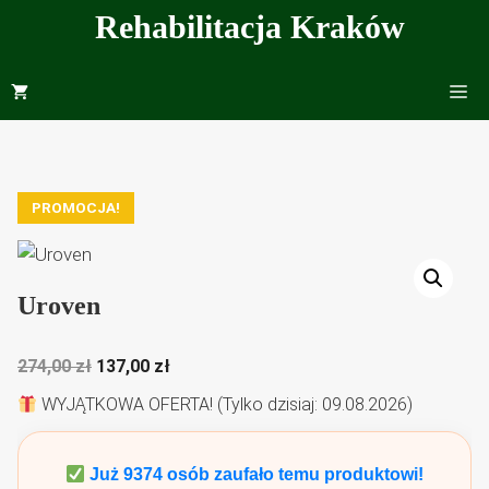
Przejdź
Rehabilitacja Kraków
do
treści
Me
PROMOCJA!
Uroven
Pierwotna
Aktualna
274,00
zł
137,00
zł
cena
cena
WYJĄTKOWA OFERTA! (Tylko dzisiaj: 09.08.2026)
wynosiła:
wynosi:
274,00 zł.
137,00 zł.
Już
9374
osób zaufało temu produktowi!