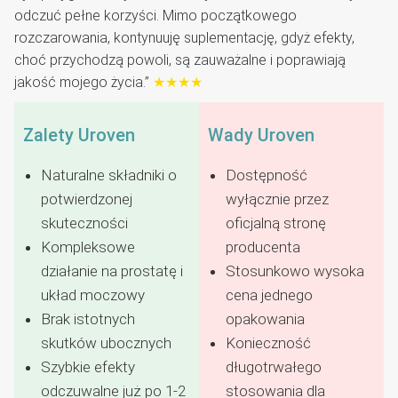
odczuć pełne korzyści. Mimo początkowego
rozczarowania, kontynuuję suplementację, gdyż efekty,
choć przychodzą powoli, są zauważalne i poprawiają
jakość mojego życia.”
★★★★
Zalety Uroven
Wady Uroven
Naturalne składniki o
Dostępność
potwierdzonej
wyłącznie przez
skuteczności
oficjalną stronę
Kompleksowe
producenta
działanie na prostatę i
Stosunkowo wysoka
układ moczowy
cena jednego
Brak istotnych
opakowania
skutków ubocznych
Konieczność
Szybkie efekty
długotrwałego
odczuwalne już po 1-2
stosowania dla