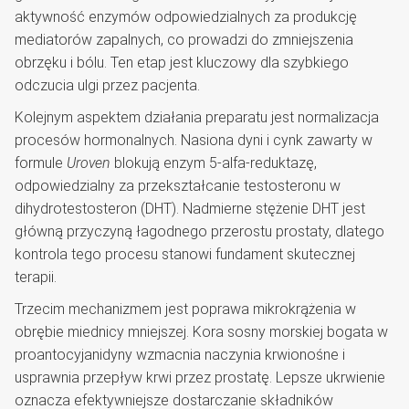
aktywność enzymów odpowiedzialnych za produkcję
mediatorów zapalnych, co prowadzi do zmniejszenia
obrzęku i bólu. Ten etap jest kluczowy dla szybkiego
odczucia ulgi przez pacjenta.
Kolejnym aspektem działania preparatu jest normalizacja
procesów hormonalnych. Nasiona dyni i cynk zawarty w
formule
Uroven
blokują enzym 5-alfa-reduktazę,
odpowiedzialny za przekształcanie testosteronu w
dihydrotestosteron (DHT). Nadmierne stężenie DHT jest
główną przyczyną łagodnego przerostu prostaty, dlatego
kontrola tego procesu stanowi fundament skutecznej
terapii.
Trzecim mechanizmem jest poprawa mikrokrążenia w
obrębie miednicy mniejszej. Kora sosny morskiej bogata w
proantocyjanidyny wzmacnia naczynia krwionośne i
usprawnia przepływ krwi przez prostatę. Lepsze ukrwienie
oznacza efektywniejsze dostarczanie składników