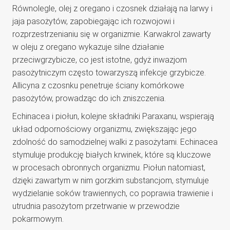
Równolegle, olej z oregano i czosnek działają na larwy i
jaja pasożytów, zapobiegając ich rozwojowi i
rozprzestrzenianiu się w organizmie. Karwakrol zawarty
w oleju z oregano wykazuje silne działanie
przeciwgrzybicze, co jest istotne, gdyż inwazjom
pasożytniczym często towarzyszą infekcje grzybicze.
Allicyna z czosnku penetruje ściany komórkowe
pasożytów, prowadząc do ich zniszczenia.
Echinacea i piołun, kolejne składniki Paraxanu, wspierają
układ odpornościowy organizmu, zwiększając jego
zdolność do samodzielnej walki z pasożytami. Echinacea
stymuluje produkcję białych krwinek, które są kluczowe
w procesach obronnych organizmu. Piołun natomiast,
dzięki zawartym w nim gorzkim substancjom, stymuluje
wydzielanie soków trawiennych, co poprawia trawienie i
utrudnia pasożytom przetrwanie w przewodzie
pokarmowym.