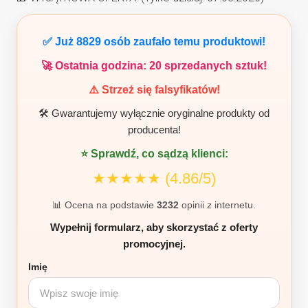
wynosiła:
wynosi:
274,00 zł.
137,00 zł.
✅ Już
8829
osób zaufało temu produktowi!
🚀 Ostatnia godzina:
20
sprzedanych sztuk!
⚠️ Strzeż się falsyfikatów!
🛠️ Gwarantujemy wyłącznie oryginalne produkty od
producenta!
⭐ Sprawdź, co sądzą klienci:
★★★★★
(4.86/5)
📊 Ocena na podstawie
3232
opinii z internetu.
Wypełnij formularz, aby skorzystać z oferty
promocyjnej.
Imię