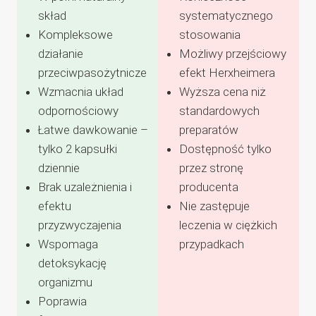
skład
systematycznego
Kompleksowe
stosowania
działanie
Możliwy przejściowy
przeciwpasożytnicze
efekt Herxheimera
Wzmacnia układ
Wyższa cena niż
odpornościowy
standardowych
Łatwe dawkowanie –
preparatów
tylko 2 kapsułki
Dostępność tylko
dziennie
przez stronę
Brak uzależnienia i
producenta
efektu
Nie zastępuje
przyzwyczajenia
leczenia w ciężkich
Wspomaga
przypadkach
detoksykację
organizmu
Poprawia