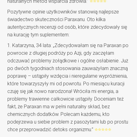
naturalnych metod wsparcia zdrowia.”
⭐⭐⭐⭐⭐
Pozytywne opinie użytkowników stanowią najlepsze
świadectwo skuteczności Paraxanu. Oto kilka
autentycznych recenzji od osób, które zdecydowały się
na kurację tym suplementem:
1. Katarzyna, 34 lata: „Zdecydowałam się na Paraxan po
powrocie z długiej podróży po Azji, gdy zaczęłam
odczuwać problemy żołądkowe i ogólne osłabienie. Już
po dwóch tygodniach stosowania zauważyłam znaczną
poprawę – ustąpiły wzdęcia i nieregularne wypróżnienia,
które towarzyszyły mi od powrotu. Po miesiącu kuracji
czuję się jak nowo narodzona! Wróciła mi energia, a
problemy trawienne całkowicie ustąpiły. Doceniam też
fakt, że Paraxan ma w pełni naturalny skład, bez
chemicznych dodatków. Polecam każdemu, kto
podejrzewa u siebie problem z pasożytami lub po prostu
chce przeprowadzić detoks organizmu.”
⭐⭐⭐⭐⭐