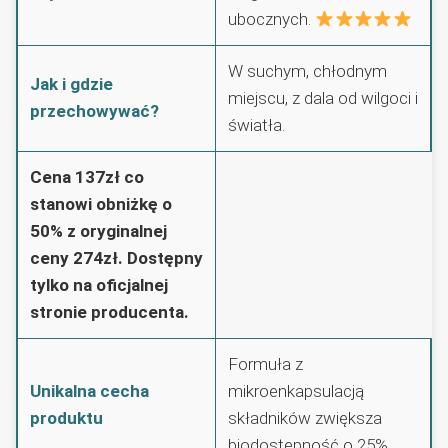
ubocznych.
W suchym, chłodnym
Jak i gdzie
miejscu, z dala od wilgoci i
przechowywać?
światła.
Cena 137zł co
stanowi obniżkę o
50% z oryginalnej
ceny 274zł. Dostępny
tylko na oficjalnej
stronie producenta.
Formuła z
Unikalna cecha
mikroenkapsulacją
produktu
składników zwiększa
biodostępność o 25%.