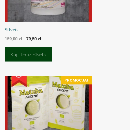
Silvets
Pierwotna
Aktualna
159,00
zł
79,50
zł
cena
cena
wynosiła:
wynosi:
Kup Teraz Silvets
159,00 zł.
79,50 zł.
PROMOCJA!