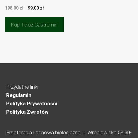
Pierwotna
Aktualna
198,00
zł
99,00
zł
cena
cena
wynosiła:
wynosi:
Kup Teraz Gastromin
198,00 zł.
99,00 zł.
Przydatne linki
Regulamin
Polityka Prywatności
Polityka Zwrotów
Fizjoterapia i odnowa biologiczna ul. Wróblowicka 58 30-