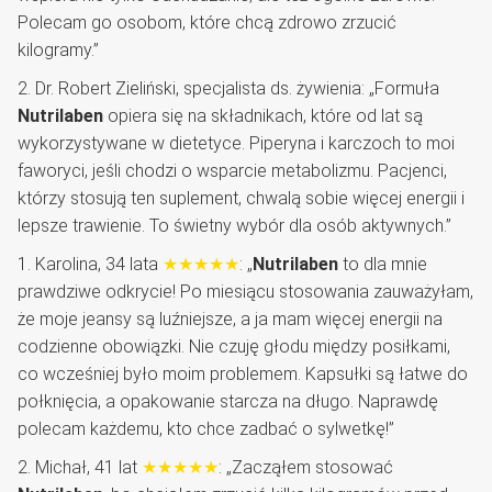
Polecam go osobom, które chcą zdrowo zrzucić
kilogramy.”
2. Dr. Robert Zieliński, specjalista ds. żywienia: „Formuła
Nutrilaben
opiera się na składnikach, które od lat są
wykorzystywane w dietetyce. Piperyna i karczoch to moi
faworyci, jeśli chodzi o wsparcie metabolizmu. Pacjenci,
którzy stosują ten suplement, chwalą sobie więcej energii i
lepsze trawienie. To świetny wybór dla osób aktywnych.”
1. Karolina, 34 lata
★★★★★
: „
Nutrilaben
to dla mnie
prawdziwe odkrycie! Po miesiącu stosowania zauważyłam,
że moje jeansy są luźniejsze, a ja mam więcej energii na
codzienne obowiązki. Nie czuję głodu między posiłkami,
co wcześniej było moim problemem. Kapsułki są łatwe do
połknięcia, a opakowanie starcza na długo. Naprawdę
polecam każdemu, kto chce zadbać o sylwetkę!”
2. Michał, 41 lat
★★★★★
: „Zacząłem stosować