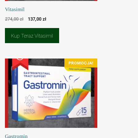
Vitasimil
Pierwotna
Aktualna
274,00
zł
137,00
zł
cena
cena
wynosiła:
wynosi:
Kup Teraz Vitasimil
274,00 zł.
137,00 zł.
PROMOCJA!
Gastromin