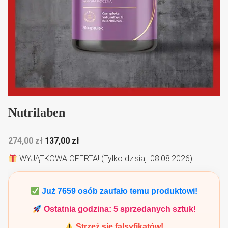
Nutrilaben
Pierwotna
Aktualna
274,00
zł
137,00
zł
cena
cena
WYJĄTKOWA OFERTA! (Tylko dzisiaj: 08.08.2026)
wynosiła:
wynosi:
274,00 zł.
137,00 zł.
Już
7659
osób zaufało temu produktowi!
Ostatnia godzina:
5
sprzedanych sztuk!
Strzeż się falsyfikatów!