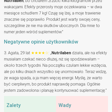
Nutrilaben
, bo chciałem zrzucić kilka kilogramów przed
wakacjami. Efekty przerosły moje oczekiwania – w dwa
miesiące schudłem 7 kg! Czuję się lżej, a moje trawienie
znacznie się poprawiło. Produkt jest warty swojej ceny,
szczególnie że nie ma skutków ubocznych. Dla mnie to
numer jeden wśród suplementów.”
Negatywne opinie użytkowników
3. Agata, 29 lat
★★★★☆
: „
Nutrilaben
działa, ale na efekty
musiałam czekać nieco dłużej, niż się spodziewałam –
około trzech tygodni. Na początku czułam lekkie wzdęcia,
ale po kilku dniach wszystko się unormowało. Teraz widzę,
że waga spada, a ja mam więcej energii. Myślę, że warto
być cierpliwym, bo produkt naprawdę pomaga. Ogólnie
jestem zadowolona i planuję kontynuować suplementację.”
Zalety
Wady