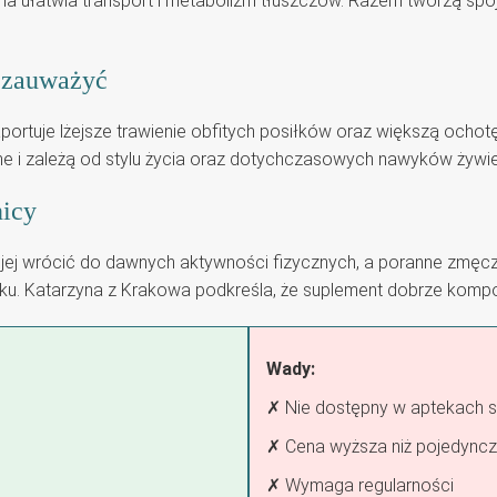
na ułatwia transport i metabolizm tłuszczów. Razem tworzą sp
a zauważyć
ortuje lżejsze trawienie obfitych posiłków oraz większą ochotę 
lne i zależą od stylu życia oraz dotychczasowych nawyków żywi
nicy
j jej wrócić do dawnych aktywności fizycznych, a poranne zmęc
. Katarzyna z Krakowa podkreśla, że suplement dobrze komponu
Wady:
✗ Nie dostępny w aptekach s
✗ Cena wyższa niż pojedyncze
✗ Wymaga regularności