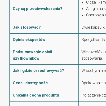
Ciąża i karm
Czy są przeciwwskazania?
Alergia na 
Choroby a
Jak stosować?
Dwie kapsułki 
Opinia ekspertów
Specjaliści d
Podsumowanie opinii
Większość osó
użytkowników
stosowania.
Jak i gdzie przechowywać?
W suchym miejs
Cena i dostępność
Opakowanie na 
Unikalna cecha produktu
Połączenie cz