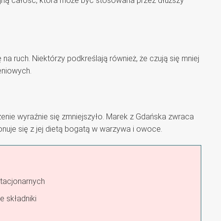
ójną całość, która może być stosowana przez dłuższy
na ruch. Niektórzy podkreślają również, że czują się mniej
eniowych.
zenie wyraźnie się zmniejszyło. Marek z Gdańska zwraca
je się z jej dietą bogatą w warzywa i owoce.
tacjonarnych
 składniki