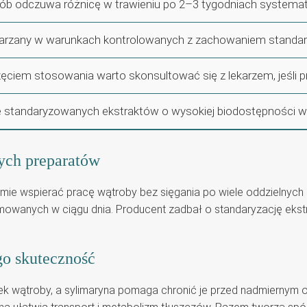
ób odczuwa różnicę w trawieniu po 2–3 tygodniach systema
arzany w warunkach kontrolowanych z zachowaniem standa
ęciem stosowania warto skonsultować się z lekarzem, jeśli prz
standaryzowanych ekstraktów o wysokiej biodostępności w 
nych preparatów
ie wspierać pracę wątroby bez sięgania po wiele oddzielnych 
yjmowanych w ciągu dnia. Producent zadbał o standaryzację eks
go skuteczność
k wątroby, a sylimaryna pomaga chronić je przed nadmiernym 