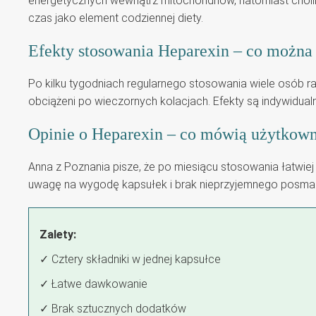
energetycznych wewnątrz mitochondriów, natomiast choli
czas jako element codziennej diety.
Efekty stosowania Heparexin – co możn
Po kilku tygodniach regularnego stosowania wiele osób rap
obciążeni po wieczornych kolacjach. Efekty są indywidua
Opinie o Heparexin – co mówią użytkow
Anna z Poznania pisze, że po miesiącu stosowania łatwie
uwagę na wygodę kapsułek i brak nieprzyjemnego posmaku
Zalety:
✓ Cztery składniki w jednej kapsułce
✓ Łatwe dawkowanie
✓ Brak sztucznych dodatków