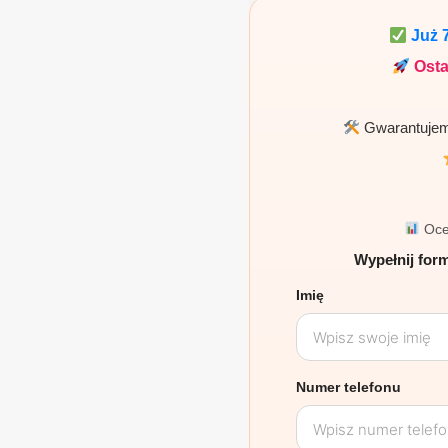
198,00 zł.
0,00 zł.
Już
Osta
Gwarantujemy
Oce
Wypełnij form
Imię
Numer telefonu