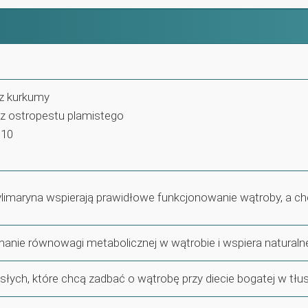
z kurkumy
 z ostropestu plamistego
Q10
ylimaryna wspierają prawidłowe funkcjonowanie wątroby, a c
manie równowagi metabolicznej w wątrobie i wspiera naturaln
słych, które chcą zadbać o wątrobę przy diecie bogatej w tłu