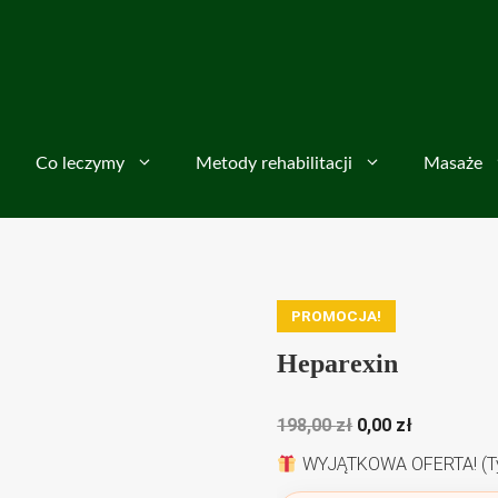
Co leczymy
Metody rehabilitacji
Masaże
PROMOCJA!
Heparexin
Pierwotna
Aktualna
198,00
zł
0,00
zł
cena
cena
WYJĄTKOWA OFERTA! (Tylk
wynosiła:
wynosi: