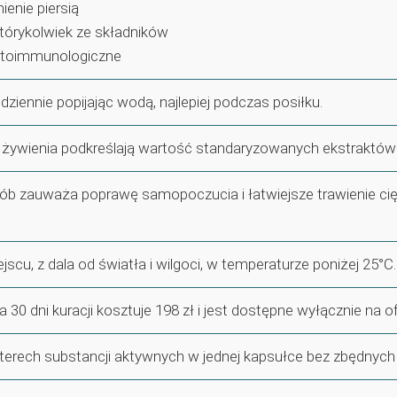
ienie piersią
którykolwiek ze składników
utoimmunologiczne
dziennie popijając wodą, najlepiej podczas posiłku.
s. żywienia podkreślają wartość standaryzowanych ekstraktów 
b zauważa poprawę samopoczucia i łatwiejsze trawienie cięż
cu, z dala od światła i wilgoci, w temperaturze poniżej 25°C.
30 dni kuracji kosztuje 198 zł i jest dostępne wyłącznie na of
terech substancji aktywnych w jednej kapsułce bez zbędnych