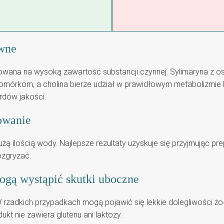
ywne
owana na wysoką zawartość substancji czynnej. Sylimaryna z os
omórkom, a cholina bierze udział w prawidłowym metabolizmie l
rdów jakości.
owanie
żą ilością wody. Najlepsze rezultaty uzyskuje się przyjmując pr
ozgryzać.
mogą wystąpić skutki uboczne
 rzadkich przypadkach mogą pojawić się lekkie dolegliwości ż
kt nie zawiera glutenu ani laktozy.