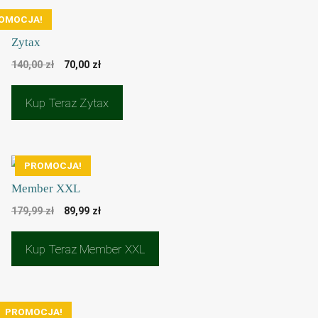
OMOCJA!
Zytax
Pierwotna
Aktualna
140,00
zł
70,00
zł
cena
cena
wynosiła:
wynosi:
Kup Teraz Zytax
140,00 zł.
70,00 zł.
PROMOCJA!
Member XXL
Pierwotna
Aktualna
179,99
zł
89,99
zł
cena
cena
wynosiła:
wynosi:
Kup Teraz Member XXL
179,99 zł.
89,99 zł.
PROMOCJA!