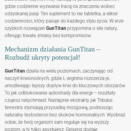
gdzie codzienne wyzwania tracą na znaczeniu wobec
odzyskanej pasji. Ten suplement to nie tabletka, a eliksir
codzienności, który pasuje do każdego stylu życia. W erze
szybkich rozwiązań
GunTitan
przypomina o sile natury,
oferując trwałe zmiany bez kompromisów.
Mechanizm działania GunTitan –
Rozbudź ukryty potencjał!
GunTitan
działa na wielu poziomach, zaczynając od
naczyń krwionośnych, gdzie L-arginina rozszerza je,
umożliwiając lepszy dopływ krwi do kluczowych obszarów.
To jak odblokowanie autostrady dla energii – rezultaty
czujesz natychmiast. Następnie ekstrakty jak Tribulus
terrestris stymulują przysadkę mózgową, podnosząc
naturalny testosteron bez skoków hormonalnych. Wyobraź
sobie, że twój organizm sam reguluje się na wyższy
poziom, a ty tylko asystujesz. Ginseng dodaje