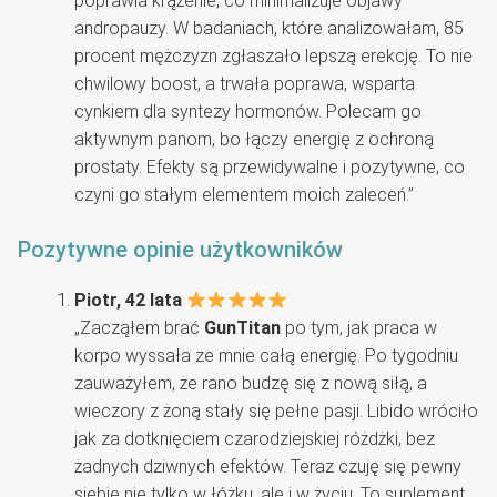
poprawia krążenie, co minimalizuje objawy
andropauzy. W badaniach, które analizowałam, 85
procent mężczyzn zgłaszało lepszą erekcję. To nie
chwilowy boost, a trwała poprawa, wsparta
cynkiem dla syntezy hormonów. Polecam go
aktywnym panom, bo łączy energię z ochroną
prostaty. Efekty są przewidywalne i pozytywne, co
czyni go stałym elementem moich zaleceń.”
Pozytywne opinie użytkowników
Piotr, 42 lata
„Zacząłem brać
GunTitan
po tym, jak praca w
korpo wyssała ze mnie całą energię. Po tygodniu
zauważyłem, że rano budzę się z nową siłą, a
wieczory z żoną stały się pełne pasji. Libido wróciło
jak za dotknięciem czarodziejskiej różdżki, bez
żadnych dziwnych efektów. Teraz czuję się pewny
siebie nie tylko w łóżku, ale i w życiu. To suplement,