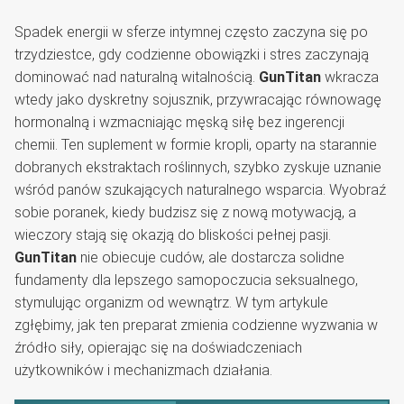
Spadek energii w sferze intymnej często zaczyna się po
trzydziestce, gdy codzienne obowiązki i stres zaczynają
dominować nad naturalną witalnością.
GunTitan
wkracza
wtedy jako dyskretny sojusznik, przywracając równowagę
hormonalną i wzmacniając męską siłę bez ingerencji
chemii. Ten suplement w formie kropli, oparty na starannie
dobranych ekstraktach roślinnych, szybko zyskuje uznanie
wśród panów szukających naturalnego wsparcia. Wyobraź
sobie poranek, kiedy budzisz się z nową motywacją, a
wieczory stają się okazją do bliskości pełnej pasji.
GunTitan
nie obiecuje cudów, ale dostarcza solidne
fundamenty dla lepszego samopoczucia seksualnego,
stymulując organizm od wewnątrz. W tym artykule
zgłębimy, jak ten preparat zmienia codzienne wyzwania w
źródło siły, opierając się na doświadczeniach
użytkowników i mechanizmach działania.