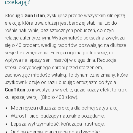
czekają?
Stosując
GunTitan
, zyskujesz przede wszystkim silniejszą
erekcję, która trwa dłużej i jest bardziej stabilna. Libido
rośnie naturalnie, bez sztucznych pobudzeń, co czyni
relacje autentycznymi. Wytrzymałość seksualna zwiększa
się o 40 procent, według raportów, pozwalając na dłuższe
sesje bez zmęczenia. Energia ogólna podnosi się, co
wpływa na lepszy sen i nastrój w ciągu dnia. Redukcja
stresu oksydacyjnego chroni przed starzeniem,
zachowując młodość witalną. To dynamiczne zmiany, które
użytkownik czuje od razu, budując entuzjazm do życia.
GunTitan
to inwestycja w siebie, gdzie każdy efekt to krok
ku lepszej wersji. (Około 400 słów).
Mocniejsza i dłuższa erekcja dla pełnej satysfakcji.
Wzrost libido, budzący naturalne pożądanie.
Lepsza wytrzymałość, kończąca frustracje.
Ogólna energia, inspirująca do aktywności.