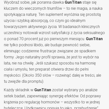
Wyobraź sobie, jak poranna dawka
GunTitan
staje się
kluczem do wieczornych triumfów – to nie magia, a nauka
spotykająca naturę. Ten suplement wyróżnia się prostotą
użycia i szybką absorpcją, co czyni go idealnym
towarzyszem aktywnego życia. W badaniach klinicznych
uczestnicy notowali wzrost satysfakcji z życia seksualnego
o ponad 70 procent już po pierwszym miesiącu.
GunTitan
nie tylko podnosi libido, ale buduje pewność siebie,
eliminując codzienne frustracje związane ze spadkiem
formy. Jego naturalny profil sprawia, że jest to wybór na
lata, nie na chwilę. Jeśli szukasz sposobu na harmonię
ciała i umysłu, ten preparat otwiera drzwi do pełni
męskości. (Około 350 słów – rozwinąć dalej w treści, ale
tu zwięźle dla promptu).
Każdy składnik w
GunTitan
został wybrany po analizie
setek badań, zapewniając synergię efektów. Od poprawy
krążenia po regulację hormonów – wszystko to w jednej
buteleczce. Użytkownicy opisują to jako „przebudzenie”,