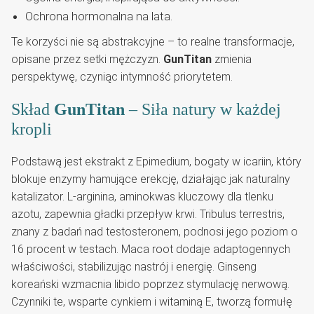
Ochrona hormonalna na lata.
Te korzyści nie są abstrakcyjne – to realne transformacje,
opisane przez setki mężczyzn.
GunTitan
zmienia
perspektywę, czyniąc intymność priorytetem.
Skład
GunTitan
– Siła natury w każdej
kropli
Podstawą jest ekstrakt z Epimedium, bogaty w icariin, który
blokuje enzymy hamujące erekcję, działając jak naturalny
katalizator. L-arginina, aminokwas kluczowy dla tlenku
azotu, zapewnia gładki przepływ krwi. Tribulus terrestris,
znany z badań nad testosteronem, podnosi jego poziom o
16 procent w testach. Maca root dodaje adaptogennych
właściwości, stabilizując nastrój i energię. Ginseng
koreański wzmacnia libido poprzez stymulację nerwową.
Czynniki te, wsparte cynkiem i witaminą E, tworzą formułę