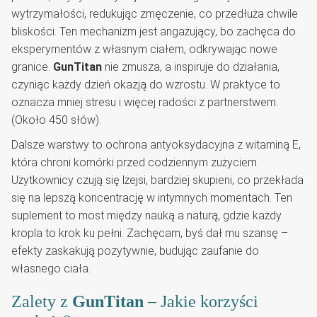
wytrzymałości, redukując zmęczenie, co przedłuża chwile
bliskości. Ten mechanizm jest angażujący, bo zachęca do
eksperymentów z własnym ciałem, odkrywając nowe
granice.
GunTitan
nie zmusza, a inspiruje do działania,
czyniąc każdy dzień okazją do wzrostu. W praktyce to
oznacza mniej stresu i więcej radości z partnerstwem.
(Około 450 słów).
Dalsze warstwy to ochrona antyoksydacyjna z witaminą E,
która chroni komórki przed codziennym zużyciem.
Użytkownicy czują się lżejsi, bardziej skupieni, co przekłada
się na lepszą koncentrację w intymnych momentach. Ten
suplement to most między nauką a naturą, gdzie każdy
kropla to krok ku pełni. Zachęcam, byś dał mu szansę –
efekty zaskakują pozytywnie, budując zaufanie do
własnego ciała.
Zalety z
GunTitan
– Jakie korzyści