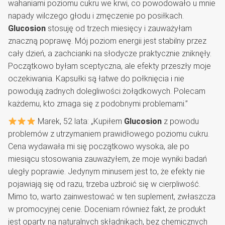
wahaniami poziomu cukru we krwi, co powodowało u mnie
napady wilczego głodu i zmęczenie po posiłkach.
Glucosion
stosuję od trzech miesięcy i zauważyłam
znaczną poprawę. Mój poziom energii jest stabilny przez
cały dzień, a zachcianki na słodycze praktycznie zniknęły.
Początkowo byłam sceptyczna, ale efekty przeszły moje
oczekiwania. Kapsułki są łatwe do połknięcia i nie
powodują żadnych dolegliwości żołądkowych. Polecam
każdemu, kto zmaga się z podobnymi problemami.”
Marek, 52 lata: „Kupiłem
Glucosion
z powodu
problemów z utrzymaniem prawidłowego poziomu cukru.
Cena wydawała mi się początkowo wysoka, ale po
miesiącu stosowania zauważyłem, że moje wyniki badań
uległy poprawie. Jedynym minusem jest to, że efekty nie
pojawiają się od razu, trzeba uzbroić się w cierpliwość.
Mimo to, warto zainwestować w ten suplement, zwłaszcza
w promocyjnej cenie. Doceniam również fakt, że produkt
jest oparty na naturalnych składnikach, bez chemicznych