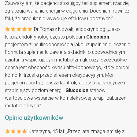
Zauważyłam, że pacjenci stosujący ten suplement rzadziej
zgłaszają wahania energii w ciągu dnia. Doceniam również
fakt, że produkt nie wywołuje efektów ubocznych.”
Dr Tomasz Nowak, endokrynolog: „Jako
lekarz endokrynolog często polecam
Glucosion
pacjentom z insulinoopornością jako uzupełnienie leczenia.
Formuła suplementu zawiera składniki o udowodnionym
działaniu wspierającym metabolizm glukozy. Szczególnie
cenna jest obecność kwasu alfa-liponowego, który chroni
komórki trzustki przed stresem oksydacyjnym. Moi
pacjenci raportują lepszą kontrolę apetytu na słodycze i
stabilniejszy poziom energii.
Glucosion
stanowi
wartościowe wsparcie w kompleksowej terapii zaburzeń
metabolicznych.”
Opinie użytkowników
Katarzyna, 45 lat: „Przez lata zmagałam się z