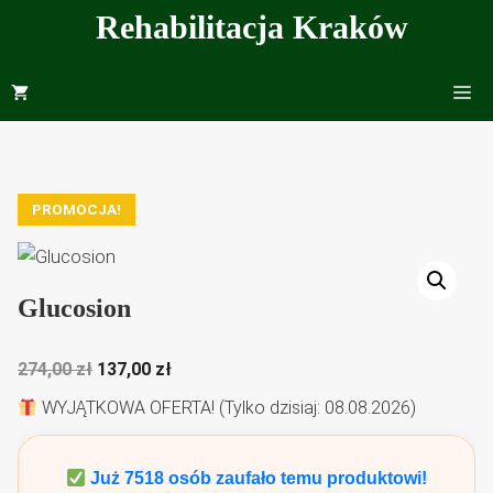
Przejdź
Rehabilitacja Kraków
do
treści
Me
PROMOCJA!
Glucosion
Pierwotna
Aktualna
274,00
zł
137,00
zł
cena
cena
WYJĄTKOWA OFERTA! (Tylko dzisiaj: 08.08.2026)
wynosiła:
wynosi:
274,00 zł.
137,00 zł.
Już
7518
osób zaufało temu produktowi!