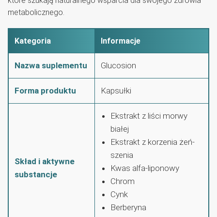
które szukają naturalnego wsparcia dla swojego zdrowia
metabolicznego.
Kategoria
Informacje
Nazwa suplementu
Glucosion
Forma produktu
Kapsułki
Ekstrakt z liści morwy
białej
Ekstrakt z korzenia żeń-
szenia
Skład i aktywne
Kwas alfa-liponowy
substancje
Chrom
Cynk
Berberyna