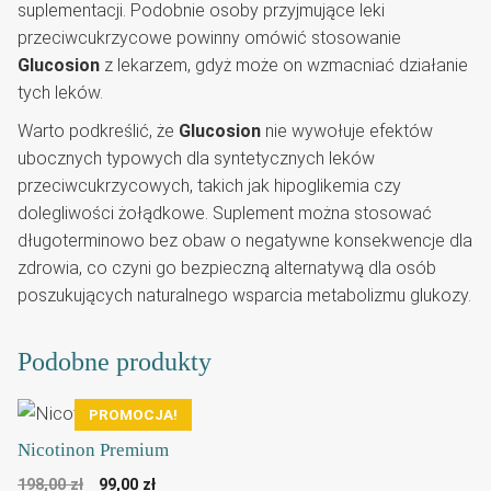
suplementacji. Podobnie osoby przyjmujące leki
przeciwcukrzycowe powinny omówić stosowanie
Glucosion
z lekarzem, gdyż może on wzmacniać działanie
tych leków.
Warto podkreślić, że
Glucosion
nie wywołuje efektów
ubocznych typowych dla syntetycznych leków
przeciwcukrzycowych, takich jak hipoglikemia czy
dolegliwości żołądkowe. Suplement można stosować
długoterminowo bez obaw o negatywne konsekwencje dla
zdrowia, co czyni go bezpieczną alternatywą dla osób
poszukujących naturalnego wsparcia metabolizmu glukozy.
Podobne produkty
PROMOCJA!
Nicotinon Premium
Pierwotna
Aktualna
198,00
zł
99,00
zł