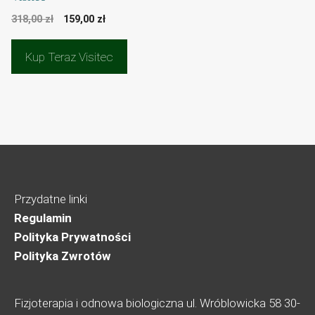
Pierwotna
Aktualna
318,00
zł
159,00
zł
cena
cena
wynosiła:
wynosi:
Kup Teraz Visitec
318,00 zł.
159,00 zł.
Przydatne linki
Regulamin
Polityka Prywatności
Polityka Zwrotów
Fizjoterapia i odnowa biologiczna ul. Wróblowicka 58 30-