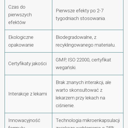
Czas do
Pierwsze efekty po 2-7
pierwszych
tygodniach stosowania.
efektów
Ekologiczne
Biodegradowalne, z
opakowanie
recyklingowanego materiału.
GMP, ISO 22000, certyfikat
Certyfikaty jakości
wegański.
Brak znanych interakcji, ale
warto skonsultować z
Interakcje z lekami
lekarzem przy lekach na
ciśnienie.
Innowacyjność
Technologia mikroenkapsulacji
formuły
zwiększa wchłanianie o 25%.