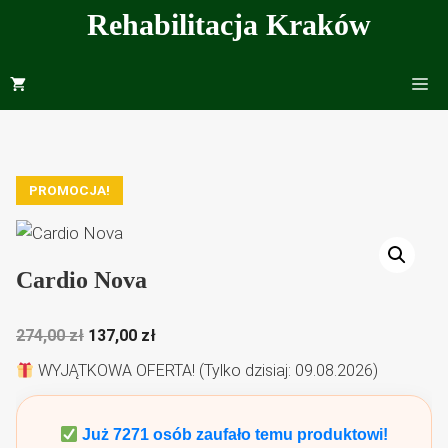
Przejdź
Rehabilitacja Kraków
do
treści
Me
PROMOCJA!
Cardio Nova
Pierwotna
Aktualna
274,00
zł
137,00
zł
cena
cena
WYJĄTKOWA OFERTA! (Tylko dzisiaj: 09.08.2026)
wynosiła:
wynosi:
274,00 zł.
137,00 zł.
Już
7271
osób zaufało temu produktowi!